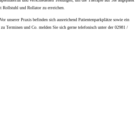
piematerial und verschiedenen Testungen, um die Therapie auf Sie angepasst
Rollstuhl und Rollator zu erreichen.
or unserer Praxis befinden sich ausreichend Patientenparkplätze sowie ein
 zu Terminen und Co. melden Sie sich gerne telefonisch unter der 02981 /