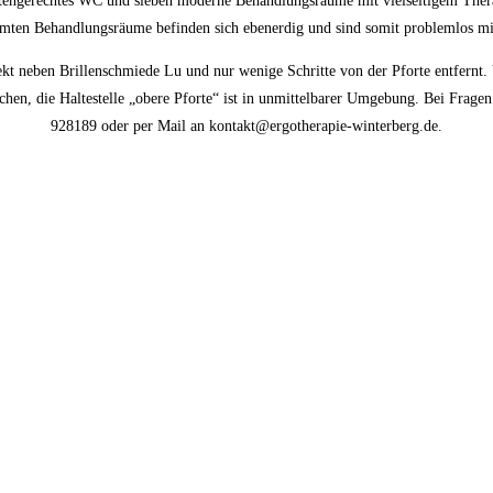
tengerechtes WC und sieben moderne Behandlungsräume mit vielseitigem Thera
ten Behandlungsräume befinden sich ebenerdig und sind somit problemlos mit 
kt neben Brillenschmiede Lu und nur wenige Schritte von der Pforte entfernt. V
hen, die Haltestelle „obere Pforte“ ist in unmittelbarer Umgebung. Bei Fragen
928189 oder per Mail an kontakt@ergotherapie-winterberg.de.